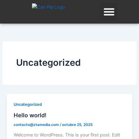
Ir
contenido
al
contenido
Uncategorized
Uncategorized
Hello world!
contacto@ztamedia.com
/
octubre 25, 2025
Welcome to WordPress. This is your first post. Edit