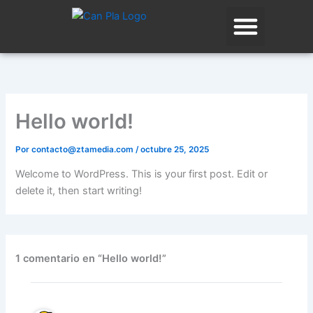
Ir
contenido
al
contenido
Hello world!
Por
contacto@ztamedia.com
/
octubre 25, 2025
Welcome to WordPress. This is your first post. Edit or
delete it, then start writing!
1 comentario en “Hello world!”