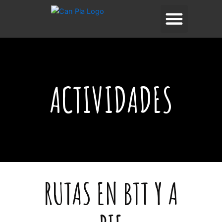
Ir
contenido
al
contenido
ACTIVIDADES
RUTAS EN BTT Y A