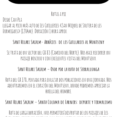
Rutas a pie
Desde Can Pla
llegar al pico más alto de Les Guilleries «San Miquel de Soltera de les
Formigues» (1204m). Duración 1 hora aprox.
Sant Hilari Sacalm- Arbúcies: de les Guillaries al Montseny
Se trata de un sector del GR 83 (Camino del Norte). Nos hace recorrer un
paisaje boscoso y con excelentes vistas del Montseny.
Sant Hilari Sacalm – Osor por la ruta de Serrallonga
Ruta del GR 178, pensada para enlazar dos poblaciones en una jornada. Nos
adentraremos en el corazón del Montseny, donde podremos apreciar la
huella del hombre.
Sant Hilari Sacalm – Santa Coloma de Farners: deporte y termalismo
Ruta de larga duración, nos permitirá disfrutar de los paisajes de Les