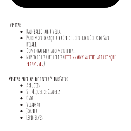
Visitar
Balneario Font Vella
Patrimonio arquitectónico, centro núcleo de Sant
Hilari.
Domingo mercado municipal.
Museo de Les Guilleries (
http://www.santhilari.cat/que-
fer/museu
)
Visitar pueblos de interés turístico
Arbúcies
St. Miquel de Cladells
Osor
Viladrau
Joanet
Espinelves