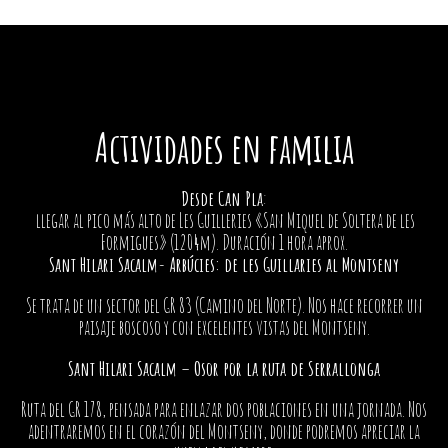
Actividades en familia
Desde Can Pla
:
llegar al pico más alto de Les Guilleries «San Miquel de Soltera de les
Formigues» (1204m). Duración 1 hora aprox.
Sant Hilari Sacalm- Arbúcies: de les Guillaries al Montseny
Se trata de un sector del GR 83 (Camino del Norte). Nos hace recorrer un
paisaje boscoso y con excelentes vistas del Montseny.
Sant Hilari Sacalm – Osor por la ruta de Serrallonga
Ruta del GR 178, pensada para enlazar dos poblaciones en una jornada. Nos
adentraremos en el corazón del Montseny, donde podremos apreciar la